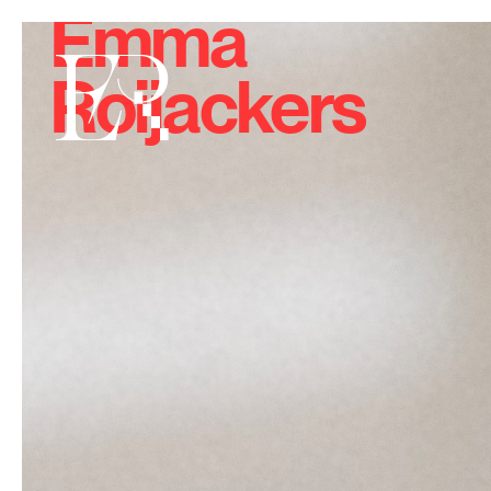
Emma
Roijackers